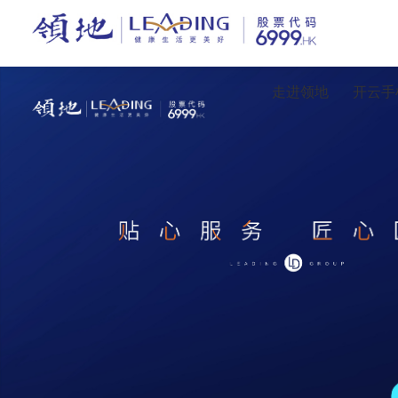
走进领地
开云手