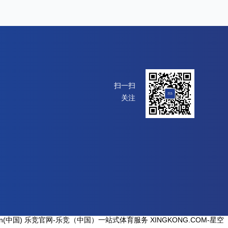
扫一扫
关注
n(中国)
乐竞官网-乐竞（中国）一站式体育服务
XINGKONG.COM-星空